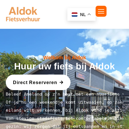
NL
Welkom bij Aldok
Huur uw fiets bij Aldok
Direct Reserveren
Beleef Ameland op z'n best met een huurfiets va
Of je nu een weekendje komt uitwaaien, op zaken
eiland wilt verkennen, bij Aldok vind je altijd
Van stevige stadsfiets tot comfortabele e-bike 
gezin: wij zorgen dat jij ontspannen en in stij