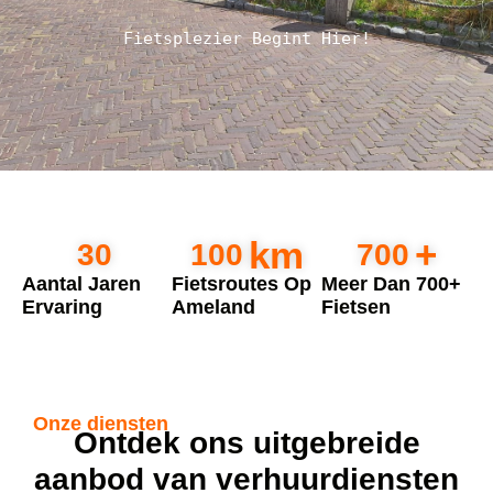
Fietsplezier Begint Hier!
km
+
30
100
700
Aantal Jaren
Fietsroutes Op
Meer Dan 700+
Ervaring
Ameland
Fietsen
Onze diensten
Ontdek ons uitgebreide
aanbod van verhuurdiensten